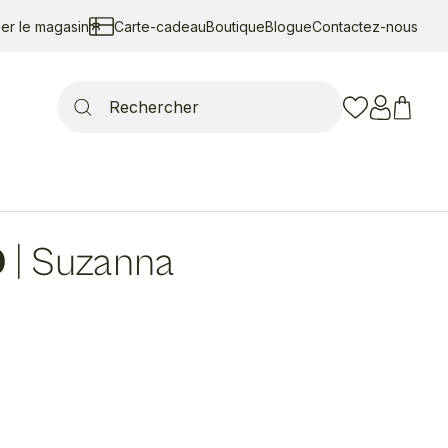
ser le magasin
Carte-cadeau
Boutique
Blogue
Contactez-nous
Search
for:
D
|
Suzanna