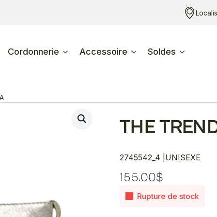
Locali
Cordonnerie
Accessoire
Soldes
A
THE TREN
2745542_4 |
UNISEXE
155.00
$
Rupture de stock