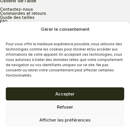
Obtenir de l’aide
Contactez-nous
Commandes et retours
Guide des tailles
FAQ
Gérer le consentement
Heures d’ouverture
Pour vous offrir la meilleure expérience possible, nous utilisons des
technologies comme les cookies pour stocker et/ou accéder aux
informations de votre appareil. En acceptant ces technologies, vous
Lundi au mercredi
9h00 à 17h30
nous autorisez à traiter des données telles que votre comportement
Jeudi
9h00 à 20h00
de navigation ou vos identifiants uniques sur ce site. Ne pas
consentir ou retirer votre consentement peut affecter certaines
Vendredi
9h00 à 18h00
fonctionnalités.
Samedi
9h00 à 17h00
Dimanche
11h00 à 16h30
Accepter
Refuser
Politique de confidentialité
Politique de cookies
Afficher les préférences
Termes et conditions
Copyright © 2026 - Savard Chaussures