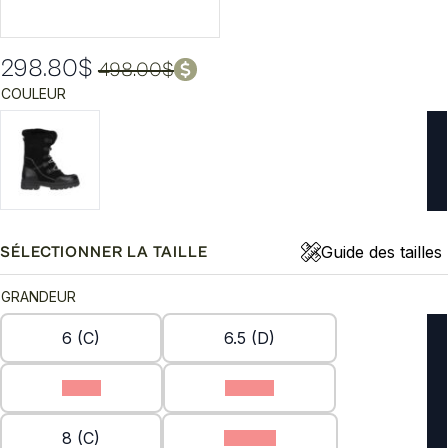
298.80
$
498.00
$
Le
Le
COULEUR
prix
prix
initial
actuel
était :
est :
498.00$.
298.80$.
Guide des tailles
SÉLECTIONNER LA TAILLE
GRANDEUR
6 (C)
6.5 (D)
7 (D)
7.5 (C)
8 (C)
8.5 (D)