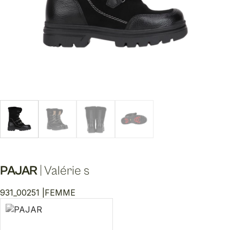
PAJAR
|
Valérie s
931_00251 |
FEMME