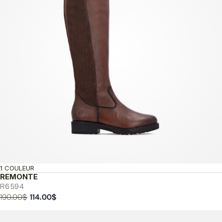
1 COULEUR
REMONTE
R6594
Le
Le
190.00
$
114.00
$
prix
prix
initial
actuel