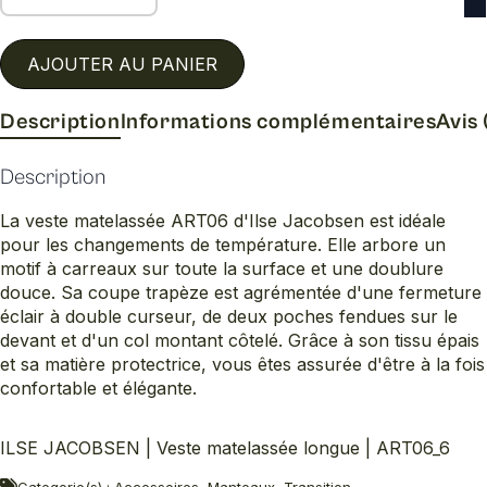
AJOUTER AU PANIER
Description
Informations complémentaires
Avis 
Description
La veste matelassée ART06 d'Ilse Jacobsen est idéale
pour les changements de température. Elle arbore un
motif à carreaux sur toute la surface et une doublure
douce. Sa coupe trapèze est agrémentée d'une fermeture
éclair à double curseur, de deux poches fendues sur le
devant et d'un col montant côtelé. Grâce à son tissu épais
et sa matière protectrice, vous êtes assurée d'être à la fois
confortable et élégante.
ILSE JACOBSEN | Veste matelassée longue | ART06_6
Categorie(s) : Accessoires, Manteaux, Transition