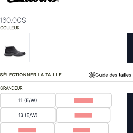
160.00
$
COULEUR
Guide des tailles
SÉLECTIONNER LA TAILLE
GRANDEUR
11 (E/W)
12 (E/W)
13 (E/W)
7 (E/W)
8 (E/W)
9 (E/W)