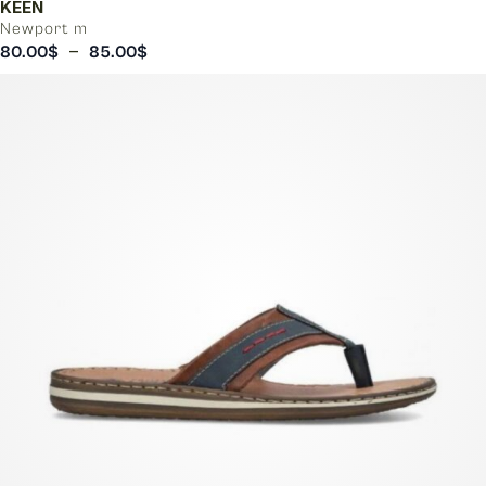
KEEN
Newport m
Plage
–
80.00
$
85.00
$
de
prix :
80.00$
à
85.00$