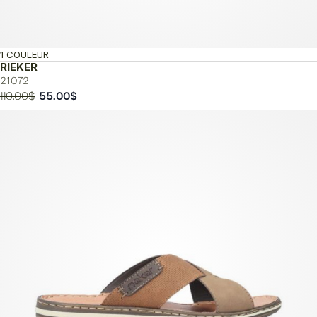
1 COULEUR
RIEKER
21072
Le
Le
110.00
$
55.00
$
prix
prix
initial
actuel
était :
est :
110.00$.
55.00$.