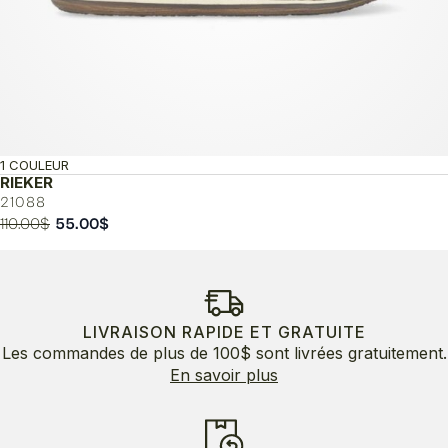
1 COULEUR
RIEKER
21088
Le
Le
110.00
$
55.00
$
prix
prix
initial
actuel
était :
est :
110.00$.
55.00$.
LIVRAISON RAPIDE ET GRATUITE
Les commandes de plus de 100$ sont livrées gratuitement.
En savoir plus