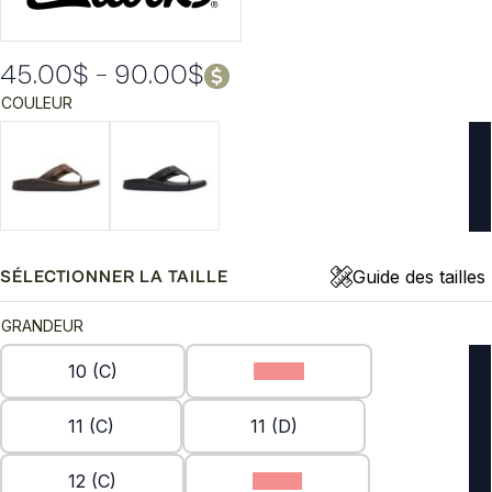
45.00
$
–
90.00
$
Plage
COULEUR
de
prix :
45.00$
à
90.00$
Guide des tailles
SÉLECTIONNER LA TAILLE
GRANDEUR
10 (C)
10 (D)
11 (C)
11 (D)
12 (C)
12 (D)