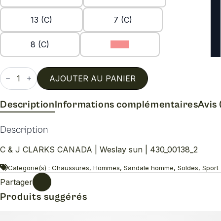
13 (C)
7 (C)
8 (C)
9 (C)
quantité
de
AJOUTER AU PANIER
Weslay
sun
Description
Informations complémentaires
Avis 
Description
C & J CLARKS CANADA | Weslay sun | 430_00138_2
Categorie(s) : Chaussures, Hommes, Sandale homme, Soldes, Sport
Partager
Produits suggérés