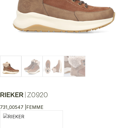
RIEKER
|
Z0920
731_00547 |
FEMME