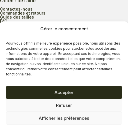
Obtenir de l’aide
Contactez-nous
Commandes et retours
Guide des tailles
FAQ
Gérer le consentement
Heures d’ouverture
Pour vous offrir la meilleure expérience possible, nous utilisons des
technologies comme les cookies pour stocker et/ou accéder aux
informations de votre appareil. En acceptant ces technologies, vous
Lundi au mercredi
9h00 à 17h30
nous autorisez à traiter des données telles que votre comportement
Jeudi
9h00 à 20h00
de navigation ou vos identifiants uniques sur ce site. Ne pas
consentir ou retirer votre consentement peut affecter certaines
Vendredi
9h00 à 18h00
fonctionnalités.
Samedi
9h00 à 17h00
Dimanche
11h00 à 16h30
Accepter
Refuser
Politique de confidentialité
Politique de cookies
Afficher les préférences
Termes et conditions
Copyright © 2026 - Savard Chaussures