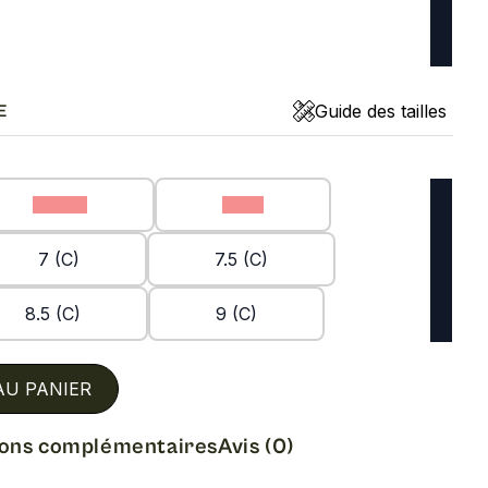
Guide des tailles
E
5.5 (C)
6 (C)
7 (C)
7.5 (C)
8.5 (C)
9 (C)
AU PANIER
ions complémentaires
Avis (0)