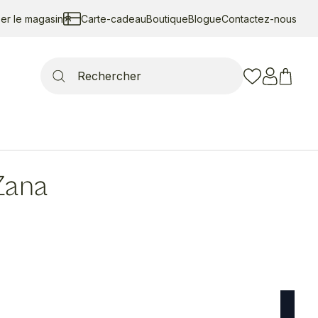
ser le magasin
Carte-cadeau
Boutique
Blogue
Contactez-nous
Search
for:
Zana