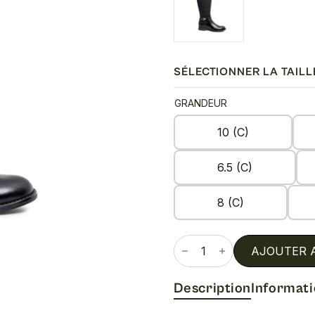
SÉLECTIONNER LA TAILL
GRANDEUR
10 (C)
6.5 (C)
8 (C)
quantité
de
AJOUTER 
Zana
Description
Informat