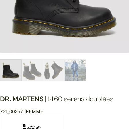
DR. MARTENS
|
1460 serena doublées
731_00357 |
FEMME