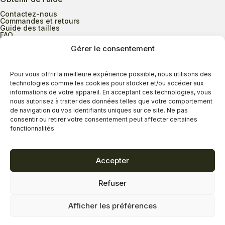
Contactez-nous
Commandes et retours
Guide des tailles
FAQ
Gérer le consentement
Heures d’ouverture
Pour vous offrir la meilleure expérience possible, nous utilisons des
technologies comme les cookies pour stocker et/ou accéder aux
informations de votre appareil. En acceptant ces technologies, vous
Lundi au mercredi
9h00 à 17h30
nous autorisez à traiter des données telles que votre comportement
Jeudi
9h00 à 20h00
de navigation ou vos identifiants uniques sur ce site. Ne pas
consentir ou retirer votre consentement peut affecter certaines
Vendredi
9h00 à 18h00
fonctionnalités.
Samedi
9h00 à 17h00
Dimanche
11h00 à 16h30
Accepter
Refuser
Politique de confidentialité
Politique de cookies
Afficher les préférences
Termes et conditions
Copyright © 2026 - Savard Chaussures