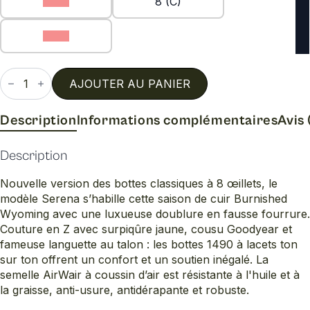
7 (C)
8 (C)
9 (C)
quantité
de
AJOUTER AU PANIER
1460
serena
doublées
Description
Informations complémentaires
Avis 
Description
Nouvelle version des bottes classiques à 8 œillets, le
modèle Serena s’habille cette saison de cuir Burnished
Wyoming avec une luxueuse doublure en fausse fourrure.
Couture en Z avec surpiqûre jaune, cousu Goodyear et
fameuse languette au talon : les bottes 1490 à lacets ton
sur ton offrent un confort et un soutien inégalé. La
semelle AirWair à coussin d’air est résistante à l'huile et à
la graisse, anti-usure, antidérapante et robuste.