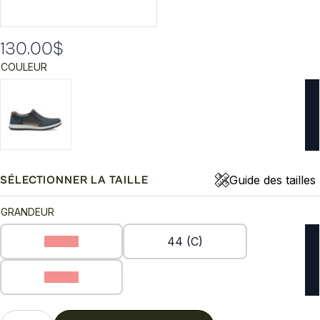
130.00
$
COULEUR
Guide des tailles
SÉLECTIONNER LA TAILLE
GRANDEUR
43 (C)
44 (C)
45 (C)
quantité