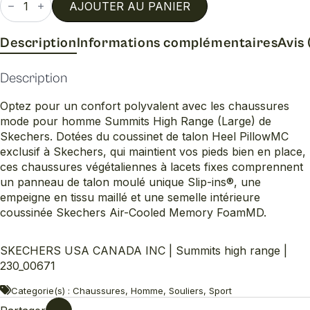
de
AJOUTER AU PANIER
Summits
high
range
Description
Informations complémentaires
Avis 
Description
Optez pour un confort polyvalent avec les chaussures
mode pour homme Summits High Range (Large) de
Skechers. Dotées du coussinet de talon Heel PillowMC
exclusif à Skechers, qui maintient vos pieds bien en place,
ces chaussures végétaliennes à lacets fixes comprennent
un panneau de talon moulé unique Slip-ins®, une
empeigne en tissu maillé et une semelle intérieure
coussinée Skechers Air-Cooled Memory FoamMD.
SKECHERS USA CANADA INC | Summits high range |
230_00671
Categorie(s) : Chaussures, Homme, Souliers, Sport