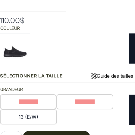
110.00
$
COULEUR
Guide des tailles
SÉLECTIONNER LA TAILLE
GRANDEUR
11 (E/W)
12 (E/W)
13 (E/W)
quantité