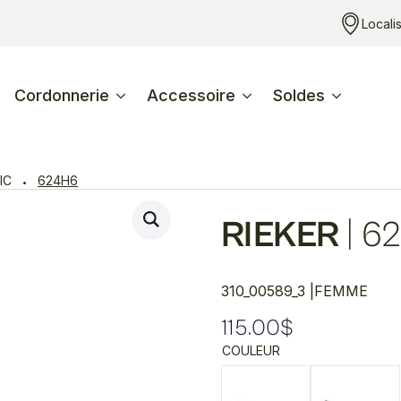
Locali
Cordonnerie
Accessoire
Soldes
IC
624H6
RIEKER
|
62
310_00589_3 |
FEMME
115.00
$
COULEUR