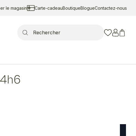
ser le magasin
Carte-cadeau
Boutique
Blogue
Contactez-nous
Search
for:
4h6