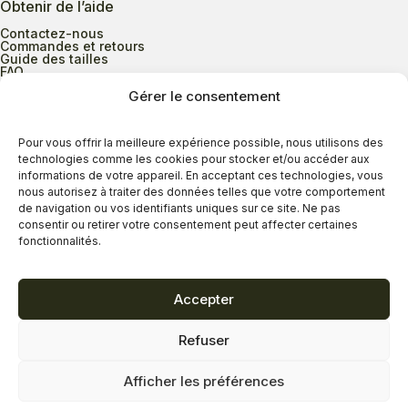
Obtenir de l’aide
Contactez-nous
Commandes et retours
Guide des tailles
FAQ
Gérer le consentement
Heures d’ouverture
Pour vous offrir la meilleure expérience possible, nous utilisons des
technologies comme les cookies pour stocker et/ou accéder aux
informations de votre appareil. En acceptant ces technologies, vous
Lundi au mercredi
9h00 à 17h30
nous autorisez à traiter des données telles que votre comportement
Jeudi
9h00 à 20h00
de navigation ou vos identifiants uniques sur ce site. Ne pas
consentir ou retirer votre consentement peut affecter certaines
Vendredi
9h00 à 18h00
fonctionnalités.
Samedi
9h00 à 17h00
Dimanche
11h00 à 16h30
Accepter
Refuser
Politique de confidentialité
Politique de cookies
Afficher les préférences
Termes et conditions
Copyright © 2026 - Savard Chaussures