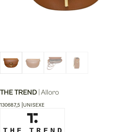
THE TREND
|
Alloro
130687_5 |
UNISEXE