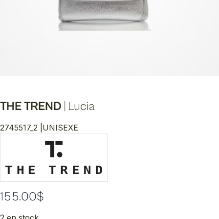
THE TREND
|
Lucia
2745517_2 |
UNISEXE
155.00
$
2 en stock