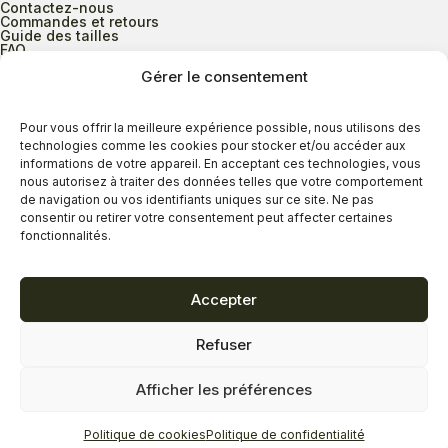
Contactez-nous
Commandes et retours
Guide des tailles
FAQ
Gérer le consentement
Heures d’ouverture
Pour vous offrir la meilleure expérience possible, nous utilisons des
technologies comme les cookies pour stocker et/ou accéder aux
informations de votre appareil. En acceptant ces technologies, vous
Lundi au mercredi
9h00 à 17h30
nous autorisez à traiter des données telles que votre comportement
Jeudi
9h00 à 20h00
de navigation ou vos identifiants uniques sur ce site. Ne pas
consentir ou retirer votre consentement peut affecter certaines
Vendredi
9h00 à 18h00
fonctionnalités.
Samedi
9h00 à 17h00
Dimanche
11h00 à 16h30
Accepter
Refuser
Politique de confidentialité
Politique de cookies
Afficher les préférences
Termes et conditions
Copyright © 2026 - Savard Chaussures
Politique de cookies
Politique de confidentialité
Réalisation Zonart Communications