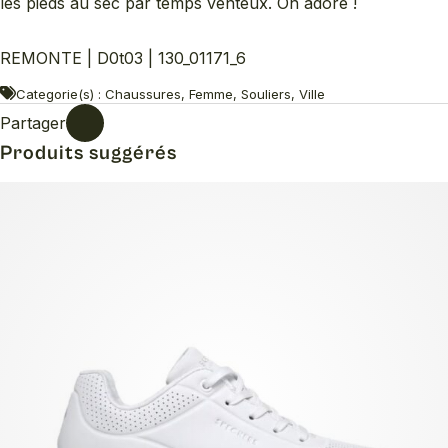
les pieds au sec par temps venteux. On adore !
REMONTE | D0t03 | 130_01171_6
Categorie(s) : Chaussures, Femme, Souliers, Ville
Partager
Produits suggérés