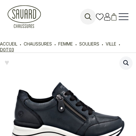
Search
for:
ACCUEIL
CHAUSSURES
FEMME
SOULIERS
VILLE
D0T03
♥︎