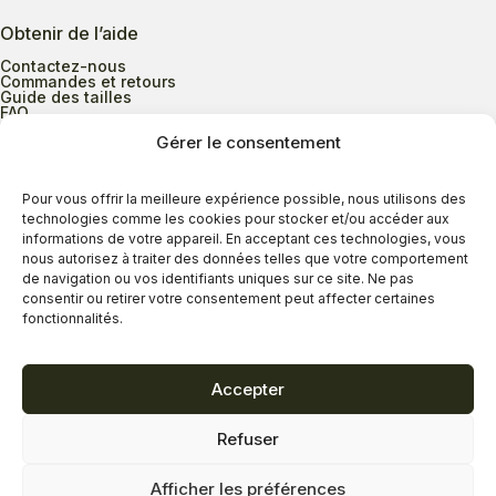
Obtenir de l’aide
Contactez-nous
Commandes et retours
Guide des tailles
FAQ
Gérer le consentement
Heures d’ouverture
Pour vous offrir la meilleure expérience possible, nous utilisons des
technologies comme les cookies pour stocker et/ou accéder aux
informations de votre appareil. En acceptant ces technologies, vous
Lundi au mercredi
9h00 à 17h30
nous autorisez à traiter des données telles que votre comportement
Jeudi
9h00 à 20h00
de navigation ou vos identifiants uniques sur ce site. Ne pas
consentir ou retirer votre consentement peut affecter certaines
Vendredi
9h00 à 18h00
fonctionnalités.
Samedi
9h00 à 17h00
Dimanche
11h00 à 16h30
Accepter
Refuser
Politique de confidentialité
Politique de cookies
Afficher les préférences