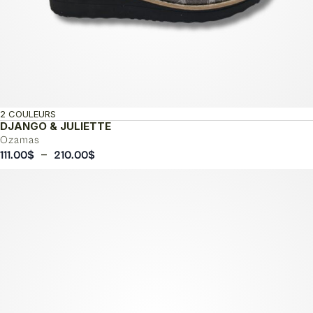
2 COULEURS
DJANGO & JULIETTE
Ozamas
Plage
–
111.00
$
210.00
$
de
prix :
111.00$
à
210.00$