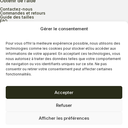
Obtenir de l’aide
Contactez-nous
Commandes et retours
Guide des tailles
FAQ
Gérer le consentement
Heures d’ouverture
Pour vous offrir la meilleure expérience possible, nous utilisons des
technologies comme les cookies pour stocker et/ou accéder aux
informations de votre appareil. En acceptant ces technologies, vous
Lundi au mercredi
9h00 à 17h30
nous autorisez à traiter des données telles que votre comportement
Jeudi
9h00 à 20h00
de navigation ou vos identifiants uniques sur ce site. Ne pas
consentir ou retirer votre consentement peut affecter certaines
Vendredi
9h00 à 18h00
fonctionnalités.
Samedi
9h00 à 17h00
Dimanche
11h00 à 16h30
Accepter
Refuser
Politique de confidentialité
Politique de cookies
Afficher les préférences
Termes et conditions
Copyright © 2026 - Savard Chaussures