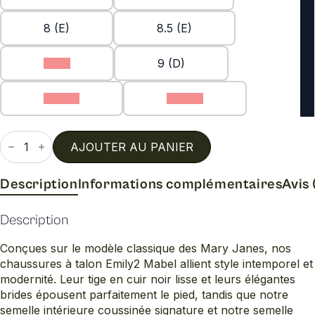
8 (E)
8.5 (E)
9 (C)
9 (D)
9.5 (C)
9.5 (D)
quantité
de
AJOUTER AU PANIER
Emily2
mabel
w
Description
Informations complémentaires
Avis 
Description
Conçues sur le modèle classique des Mary Janes, nos
chaussures à talon Emily2 Mabel allient style intemporel et
modernité. Leur tige en cuir noir lisse et leurs élégantes
brides épousent parfaitement le pied, tandis que notre
semelle intérieure coussinée signature et notre semelle