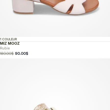
1 COULEUR
MIZ MOOZ
Rubie
Le
Le
180.00
$
90.00
$
prix
prix
initial
actuel
était :
est :
180.00$.
90.00$.