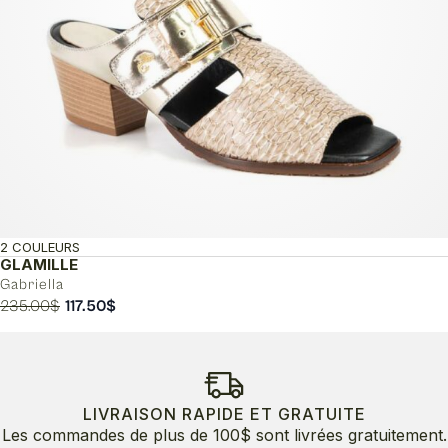
2 COULEURS
GLAMILLE
Gabriella
Le
Le
235.00
$
117.50
$
prix
prix
initial
actuel
était :
est :
235.00$.
117.50$.
LIVRAISON RAPIDE ET GRATUITE
Les commandes de plus de 100$ sont livrées gratuitement.