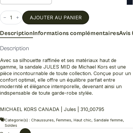
quantité
de
AJOUTER AU PANIER
Jules
Description
Informations complémentaires
Avis 
Description
Avec sa silhouette raffinée et ses matériaux haut de
gamme, la sandale JULES MID de Michael Kors est une
pièce incontournable de toute collection. Conçue pour un
confort optimal, elle offre un équilibre parfait entre
modernité et élégance intemporelle, devenant ainsi un
indispensable de toute garde-robe stylée.
MICHAEL KORS CANADA | Jules | 310_00795
Categorie(s) : Chaussures, Femmes, Haut chic, Sandale femme,
Soldes