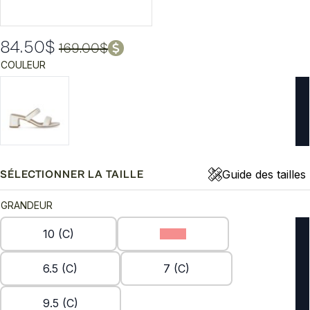
84.50
$
169.00
$
Le
Le
COULEUR
prix
prix
initial
actuel
était :
est :
169.00$.
84.50$.
Guide des tailles
SÉLECTIONNER LA TAILLE
GRANDEUR
10 (C)
6 (C)
6.5 (C)
7 (C)
9.5 (C)