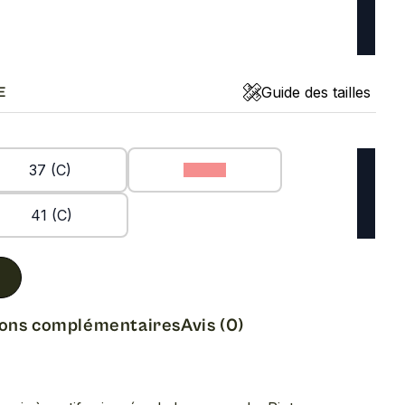
Guide des tailles
E
37 (C)
39 (C)
41 (C)
ions complémentaires
Avis (0)