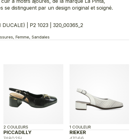
uir à motifs ajourés, de la marque La Pinta,
s se distinguent par un design original et soigné.
DUCALE) | P2 1023 | 320_00365_2
aussures, Femme, Sandales
2 COULEURS
1 COULEUR
PICCADILLY
RIEKER
748025l
47066