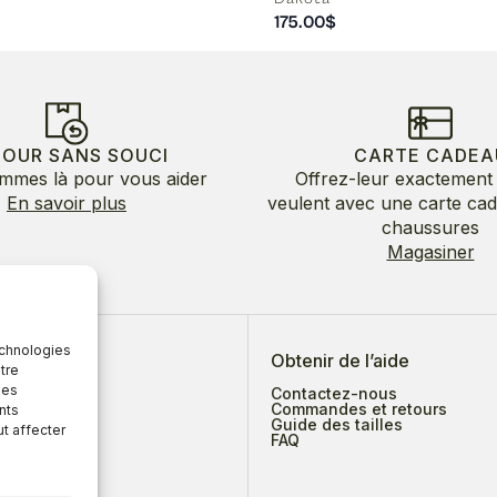
175.00
$
TOUR SANS SOUCI
CARTE CADEA
mmes là pour vous aider
Offrez-leur exactement 
En savoir plus
veulent avec une carte ca
chaussures
Magasiner
echnologies
 de nous
Obtenir de l’aide
tre
des
Contactez-nous
Commandes et retours
nts
Guide des tailles
ut affecter
ges
FAQ