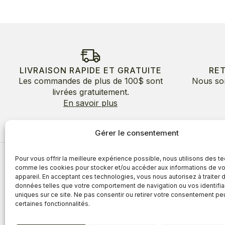
LIVRAISON RAPIDE ET GRATUITE
RE
Les commandes de plus de 100$ sont
Nous so
livrées gratuitement.
En savoir plus
Gérer le consentement
Pour vous offrir la meilleure expérience possible, nous utilisons des t
À propos
comme les cookies pour stocker et/ou accéder aux informations de vo
appareil. En acceptant ces technologies, vous nous autorisez à traiter 
À propos
Avantages
données telles que votre comportement de navigation ou vos identifia
Blogue
uniques sur ce site. Ne pas consentir ou retirer votre consentement pe
Témoigna
certaines fonctionnalités.