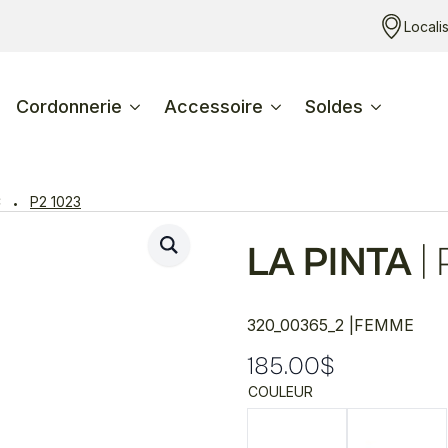
Locali
Cordonnerie
Accessoire
Soldes
C
P2 1023
LA PINTA
|
320_00365_2 |
FEMME
185.00
$
COULEUR