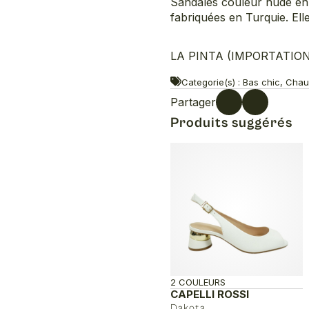
Sandales couleur nude en c
fabriquées en Turquie. Elle
LA PINTA (IMPORTATION 
Categorie(s) : Bas chic, Ch
Partager
Produits suggérés
2 COULEURS
CAPELLI ROSSI
Dakota