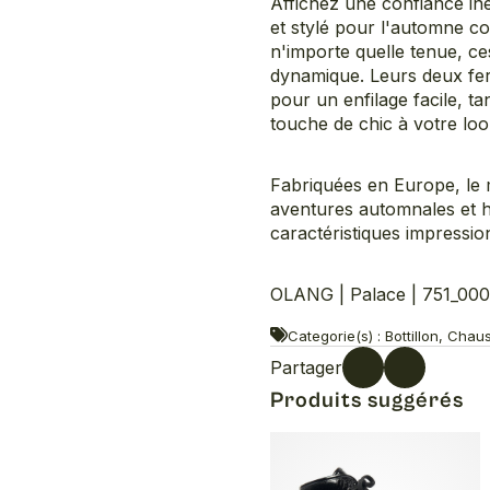
Affichez une confiance iné
et stylé pour l'automne c
n'importe quelle tenue, c
dynamique. Leurs deux fer
pour un enfilage facile, tan
touche de chic à votre loo
Fabriquées en Europe, le 
aventures automnales et h
caractéristiques impressio
OLANG | Palace | 751_00
Categorie(s) : Bottillon, Cha
Partager
Produits suggérés