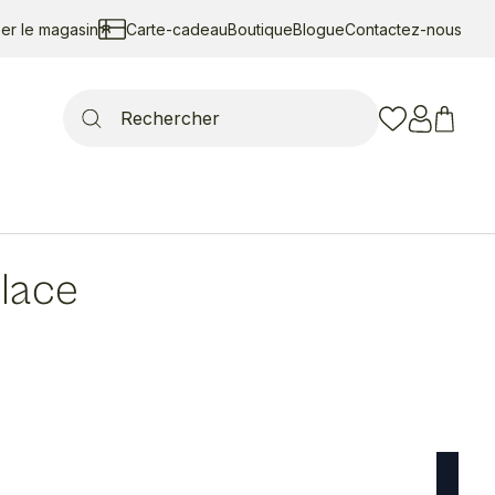
ser le magasin
Carte-cadeau
Boutique
Blogue
Contactez-nous
Search
for:
lace