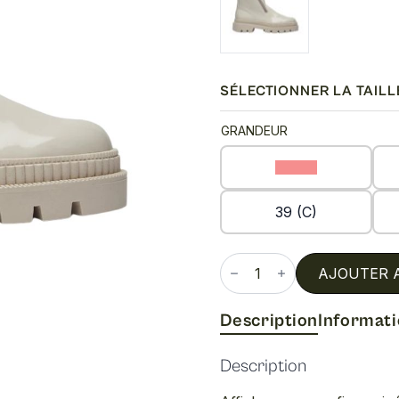
SÉLECTIONNER LA TAILL
GRANDEUR
36 (C)
39 (C)
quantité
de
AJOUTER 
Palace
Description
Informat
Description