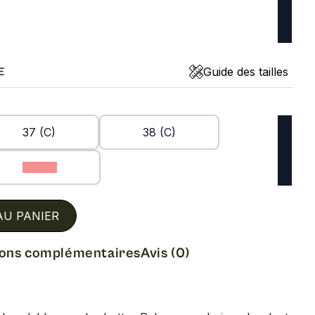
Guide des tailles
E
37 (C)
38 (C)
40 (C)
AU PANIER
ions complémentaires
Avis (0)