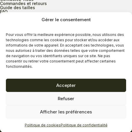
Commandes et retours
Guide des tailles
FAQ
Gérer le consentement
Heures d’ouverture
Pour vous offrir la meilleure expérience possible, nous utilisons des
technologies comme les cookies pour stocker et/ou accéder aux
informations de votre appareil. En acceptant ces technologies, vous
Lundi au mercredi
9h00 à 17h30
nous autorisez à traiter des données telles que votre comportement
Jeudi
9h00 à 20h00
de navigation ou vos identifiants uniques sur ce site. Ne pas
consentir ou retirer votre consentement peut affecter certaines
Vendredi
9h00 à 18h00
fonctionnalités.
Samedi
9h00 à 17h00
Dimanche
11h00 à 16h30
Accepter
Refuser
Politique de confidentialité
Politique de cookies
Afficher les préférences
Termes et conditions
Copyright © 2026 - Savard Chaussures
Politique de cookies
Politique de confidentialité
Réalisation Zonart Communications