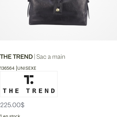
THE TREND
|
Sac a main
136564 |
UNISEXE
225.00
$
1 en stock