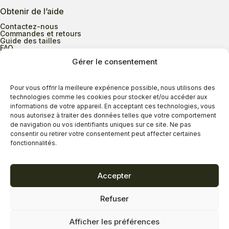
Obtenir de l’aide
Contactez-nous
Commandes et retours
Guide des tailles
FAQ
Gérer le consentement
Heures d’ouverture
Pour vous offrir la meilleure expérience possible, nous utilisons des
technologies comme les cookies pour stocker et/ou accéder aux
informations de votre appareil. En acceptant ces technologies, vous
Lundi au mercredi
9h00 à 17h30
nous autorisez à traiter des données telles que votre comportement
Jeudi
9h00 à 20h00
de navigation ou vos identifiants uniques sur ce site. Ne pas
consentir ou retirer votre consentement peut affecter certaines
Vendredi
9h00 à 18h00
fonctionnalités.
Samedi
9h00 à 17h00
Dimanche
11h00 à 16h30
Accepter
Refuser
Politique de confidentialité
Politique de cookies
Afficher les préférences
Termes et conditions