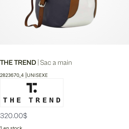
THE TREND
|
Sac a main
2823670_4 |
UNISEXE
320.00
$
1 en stock