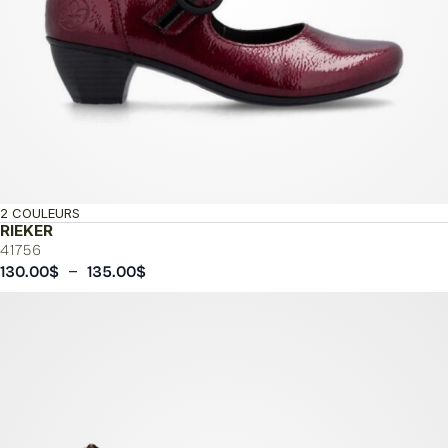
2 COULEURS
RIEKER
41756
Plage
–
130.00
$
135.00
$
de
prix :
130.00$
à
135.00$