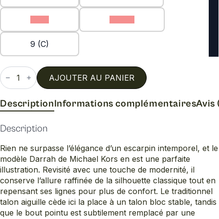
8 (C)
8.5 (C)
9 (C)
quantité
de
AJOUTER AU PANIER
Darrah
pump
Description
Informations complémentaires
Avis 
Description
Rien ne surpasse l’élégance d’un escarpin intemporel, et le
modèle Darrah de Michael Kors en est une parfaite
illustration. Revisité avec une touche de modernité, il
conserve l’allure raffinée de la silhouette classique tout en
repensant ses lignes pour plus de confort. Le traditionnel
talon aiguille cède ici la place à un talon bloc stable, tandis
que le bout pointu est subtilement remplacé par une