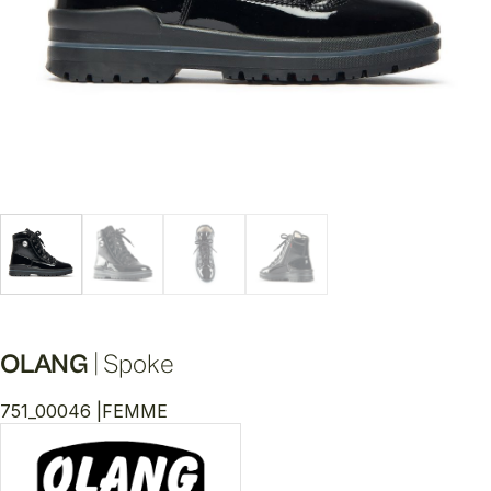
OLANG
|
Spoke
751_00046 |
FEMME