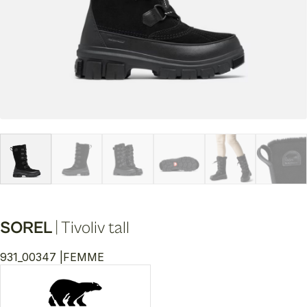
SOREL
|
Tivoliv tall
931_00347 |
FEMME