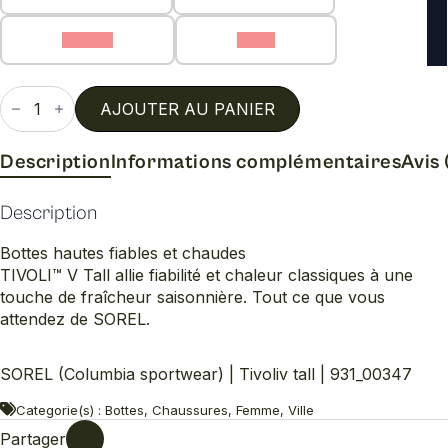
8.5 (C)
9 (C)
quantité
de
AJOUTER AU PANIER
Tivoliv
tall
Description
Informations complémentaires
Avis 
Description
Bottes hautes fiables et chaudes
TIVOLI™ V Tall allie fiabilité et chaleur classiques à une
touche de fraîcheur saisonnière. Tout ce que vous
attendez de SOREL.
SOREL (Columbia sportwear) | Tivoliv tall | 931_00347
Categorie(s) : Bottes, Chaussures, Femme, Ville
Partager