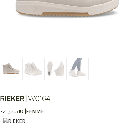
RIEKER
|
W0164
731_00510 |
FEMME