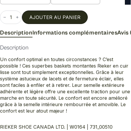
quantité
de
AJOUTER AU PANIER
W0164
Description
Informations complémentaires
Avis 
Description
Un confort optimal en toutes circonstances ? C’est
possible ! Ces superbes baskets montantes Rieker en cuir
lisse sont tout simplement exceptionnelles. Grâce à leur
système astucieux de lacets et de fermeture éclair, elles
sont faciles à enfiler et à retirer. Leur semelle extérieure
adhérente et légère offre une excellente traction pour une
marche en toute sécurité. Le confort est encore amélioré
grâce à la semelle intérieure rembourrée et amovible. Le
confort est leur atout majeur !
RIEKER SHOE CANADA LTD. | W0164 | 731_00510