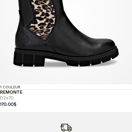
1 COULEUR
REMONTE
D2s70
170.00
$