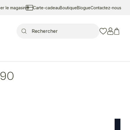
ser le magasin
Carte-cadeau
Boutique
Blogue
Contactez-nous
Search
for:
190