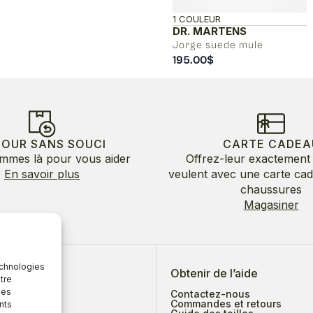
1 COULEUR
DR. MARTENS
Jorge suede mule
195.00
$
TOUR SANS SOUCI
CARTE CADEA
mmes là pour vous aider
Offrez-leur exactement 
En savoir plus
veulent avec une carte ca
chaussures
Magasiner
echnologies
 de nous
Obtenir de l’aide
tre
des
Contactez-nous
Commandes et retours
nts