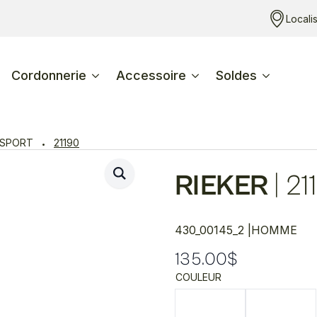
Locali
Cordonnerie
Accessoire
Soldes
SPORT
21190
RIEKER
|
21
430_00145_2 |
HOMME
135.00
$
COULEUR