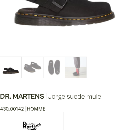
DR. MARTENS
|
Jorge suede mule
430_00142 |
HOMME