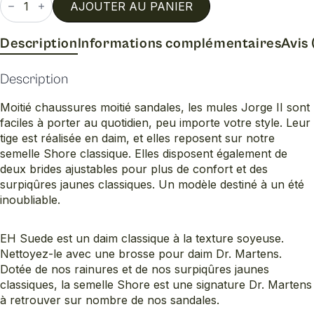
de
AJOUTER AU PANIER
Jorge
suede
mule
Description
Informations complémentaires
Avis 
Description
Moitié chaussures moitié sandales, les mules Jorge II sont
faciles à porter au quotidien, peu importe votre style. Leur
tige est réalisée en daim, et elles reposent sur notre
semelle Shore classique. Elles disposent également de
deux brides ajustables pour plus de confort et des
surpiqûres jaunes classiques. Un modèle destiné à un été
inoubliable.
EH Suede est un daim classique à la texture soyeuse.
Nettoyez-le avec une brosse pour daim Dr. Martens.
Dotée de nos rainures et de nos surpiqûres jaunes
classiques, la semelle Shore est une signature Dr. Martens
à retrouver sur nombre de nos sandales.