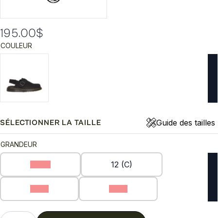
195.00
$
COULEUR
Guide des tailles
SÉLECTIONNER LA TAILLE
GRANDEUR
11 (C)
12 (C)
8 (C)
9 (C)
quantité