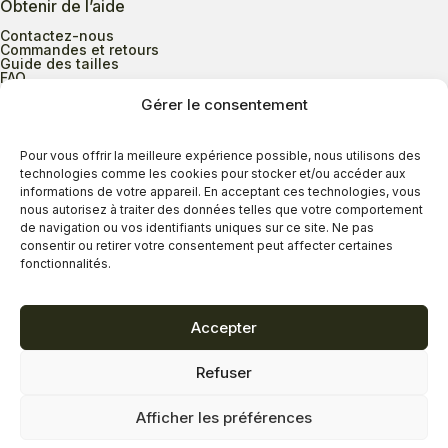
Obtenir de l’aide
Contactez-nous
Commandes et retours
Guide des tailles
FAQ
Gérer le consentement
Heures d’ouverture
Pour vous offrir la meilleure expérience possible, nous utilisons des
technologies comme les cookies pour stocker et/ou accéder aux
informations de votre appareil. En acceptant ces technologies, vous
Lundi au mercredi
9h00 à 17h30
nous autorisez à traiter des données telles que votre comportement
Jeudi
9h00 à 20h00
de navigation ou vos identifiants uniques sur ce site. Ne pas
consentir ou retirer votre consentement peut affecter certaines
Vendredi
9h00 à 18h00
fonctionnalités.
Samedi
9h00 à 17h00
Dimanche
11h00 à 16h30
Accepter
Refuser
Politique de confidentialité
Politique de cookies
Afficher les préférences
Termes et conditions
Copyright © 2026 - Savard Chaussures