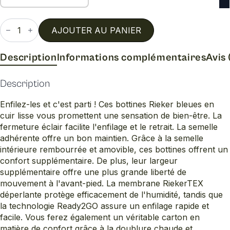
quantité
de
AJOUTER AU PANIER
47254
Description
Informations complémentaires
Avis 
Description
Enfilez-les et c'est parti ! Ces bottines Rieker bleues en
cuir lisse vous promettent une sensation de bien-être. La
fermeture éclair facilite l'enfilage et le retrait. La semelle
adhérente offre un bon maintien. Grâce à la semelle
intérieure rembourrée et amovible, ces bottines offrent un
confort supplémentaire. De plus, leur largeur
supplémentaire offre une plus grande liberté de
mouvement à l'avant-pied. La membrane RiekerTEX
déperlante protège efficacement de l'humidité, tandis que
la technologie Ready2GO assure un enfilage rapide et
facile. Vous ferez également un véritable carton en
matière de confort grâce à la doublure chaude et