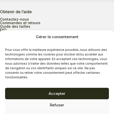
Obtenir de l’aide
Contactez-nous
Commandes et retours
Guide des tailles
FAQ
Gérer le consentement
Heures d’ouverture
Pour vous offrir la meilleure expérience possible, nous utilisons des
technologies comme les cookies pour stocker et/ou accéder aux
informations de votre appareil. En acceptant ces technologies, vous
Lundi au mercredi
9h00 à 17h30
nous autorisez à traiter des données telles que votre comportement
Jeudi
9h00 à 20h00
de navigation ou vos identifiants uniques sur ce site. Ne pas
consentir ou retirer votre consentement peut affecter certaines
Vendredi
9h00 à 18h00
fonctionnalités.
Samedi
9h00 à 17h00
Dimanche
11h00 à 16h30
Accepter
Refuser
Politique de confidentialité
Politique de cookies