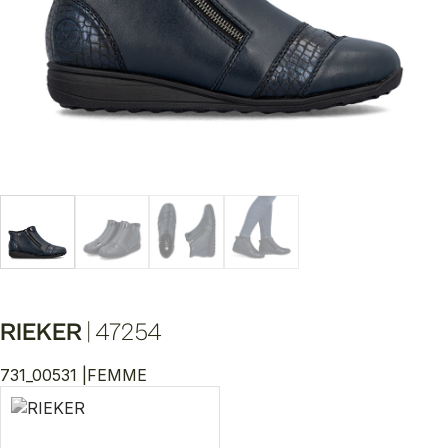
RIEKER
|
47254
731_00531 |
FEMME