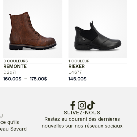
3 COULEURS
1 COULEUR
REMONTE
RIEKER
D2q71
L4677
Plage
–
160.00
$
175.00
$
145.00
$
de
prix :
160.00$
à
175.00$
SUIVEZ-NOUS
U
Restez au courant des dernières
ce qu’ils
nouvelles sur nos réseaux sociaux
deau Savard