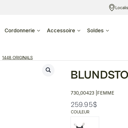
Locali
Cordonnerie
Accessoire
Soldes
1448 ORIGINALS
BLUNDST
730_00423 |
FEMME
259.95
$
COULEUR