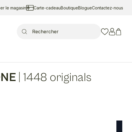
ser le magasin
Carte-cadeau
Boutique
Blogue
Contactez-nous
Search
for:
ONE
|
1448 originals