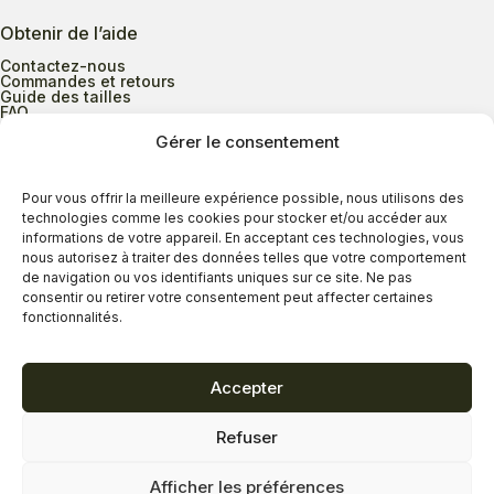
Obtenir de l’aide
Contactez-nous
Commandes et retours
Guide des tailles
FAQ
Gérer le consentement
Heures d’ouverture
Pour vous offrir la meilleure expérience possible, nous utilisons des
technologies comme les cookies pour stocker et/ou accéder aux
informations de votre appareil. En acceptant ces technologies, vous
Lundi au mercredi
9h00 à 17h30
nous autorisez à traiter des données telles que votre comportement
Jeudi
9h00 à 20h00
de navigation ou vos identifiants uniques sur ce site. Ne pas
consentir ou retirer votre consentement peut affecter certaines
Vendredi
9h00 à 18h00
fonctionnalités.
Samedi
9h00 à 17h00
Dimanche
11h00 à 16h30
Accepter
Refuser
Politique de confidentialité
Politique de cookies
Afficher les préférences