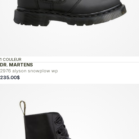
1 COULEUR
DR. MARTENS
2976 alyson snowplow wp
235.00
$