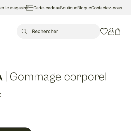
ser le magasin
Carte-cadeau
Boutique
Blogue
Contactez-nous
Search
for:
A
|
Gommage corporel
E