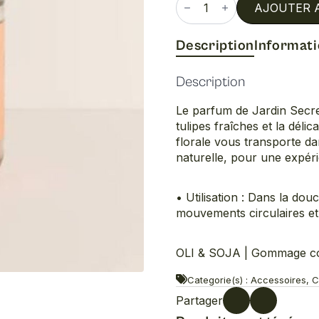
de
AJOUTER 
Gommage
corporel
Description
Informat
Description
Le parfum de Jardin Secre
tulipes fraîches et la déli
florale vous transporte da
naturelle, pour une expéri
• Utilisation : Dans la do
mouvements circulaires et r
OLI & SOJA | Gommage 
Categorie(s) : Accessoires, C
Partager