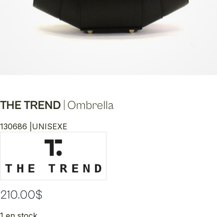
THE TREND
|
Ombrella
130686 |
UNISEXE
210.00
$
1 en stock