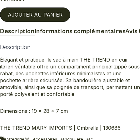
AJOUTER AU PANIER
Description
Informations complémentaires
Avis 
Description
Élégant et pratique, le sac à main THE TREND en cuir
italien véritable offre un compartiment principal zippé sous
rabat, des pochettes intérieures minimalistes et une
pochette arrière sécurisée. Sa bandoulière ajustable et
amovible, ainsi que sa poignée de transport, permettent un
porté polyvalent et confortable.
Dimensions : 19 × 28 × 7 cm
THE TREND MARY IMPORTS | Ombrella | 130686
Categorie(s) : Accessoires, Bandouliere, Sac