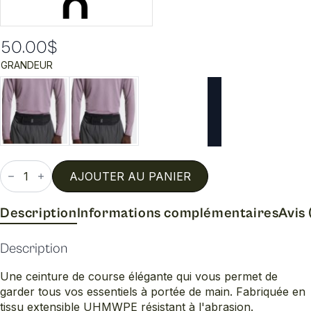
50.00
$
GRANDEUR
quantité
de
AJOUTER AU PANIER
Pochette
sport
unisex
Description
Informations complémentaires
Avis 
Description
Une ceinture de course élégante qui vous permet de
garder tous vos essentiels à portée de main. Fabriquée en
tissu extensible UHMWPE résistant à l'abrasion.