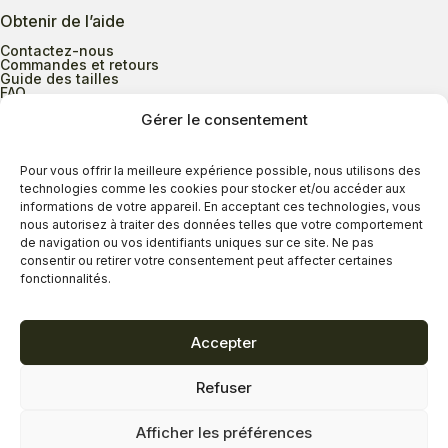
Obtenir de l’aide
Contactez-nous
Commandes et retours
Guide des tailles
FAQ
Gérer le consentement
Heures d’ouverture
Pour vous offrir la meilleure expérience possible, nous utilisons des
technologies comme les cookies pour stocker et/ou accéder aux
informations de votre appareil. En acceptant ces technologies, vous
Lundi au mercredi
9h00 à 17h30
nous autorisez à traiter des données telles que votre comportement
Jeudi
9h00 à 20h00
de navigation ou vos identifiants uniques sur ce site. Ne pas
consentir ou retirer votre consentement peut affecter certaines
Vendredi
9h00 à 18h00
fonctionnalités.
Samedi
9h00 à 17h00
Dimanche
11h00 à 16h30
Accepter
Refuser
Politique de confidentialité
Politique de cookies
Afficher les préférences
Termes et conditions