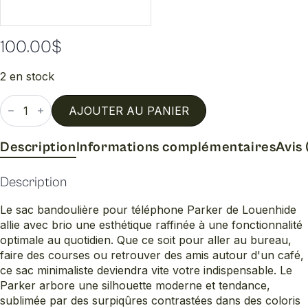
100.00
$
2 en stock
quantité
de
AJOUTER AU PANIER
Parker
bandoulière
Description
Informations complémentaires
Avis 
Description
Le sac bandoulière pour téléphone Parker de Louenhide
allie avec brio une esthétique raffinée à une fonctionnalité
optimale au quotidien. Que ce soit pour aller au bureau,
faire des courses ou retrouver des amis autour d'un café,
ce sac minimaliste deviendra vite votre indispensable. Le
Parker arbore une silhouette moderne et tendance,
sublimée par des surpiqûres contrastées dans des coloris