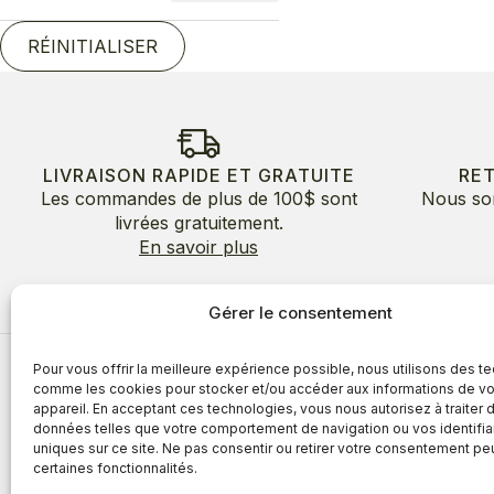
RÉINITIALISER
LIVRAISON RAPIDE ET GRATUITE
RE
Les commandes de plus de 100$ sont
Nous so
livrées gratuitement.
En savoir plus
Gérer le consentement
Pour vous offrir la meilleure expérience possible, nous utilisons des t
À propos
comme les cookies pour stocker et/ou accéder aux informations de vo
appareil. En acceptant ces technologies, vous nous autorisez à traiter 
À propos
Avantages
données telles que votre comportement de navigation ou vos identifia
Blogue
uniques sur ce site. Ne pas consentir ou retirer votre consentement pe
Témoigna
certaines fonctionnalités.