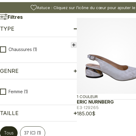
Astuce : Cliquez sur l’icône du cœur pour ajouter le
Filtres
TYPE
Type
Chaussures
(1)
GENRE
Genre
Femme
(1)
1 COULEUR
ERIC NURNBERG
E3-129265
TAILLE
185.00
$
Taille
Tous
37 (C)
(1)