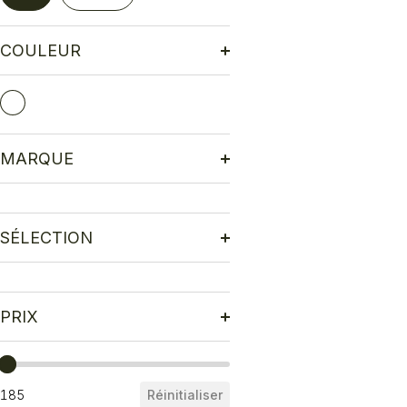
COULEUR
lanc
(1)
Couleurs
MARQUE
SÉLECTION
PRIX
Prix
185
Réinitialiser