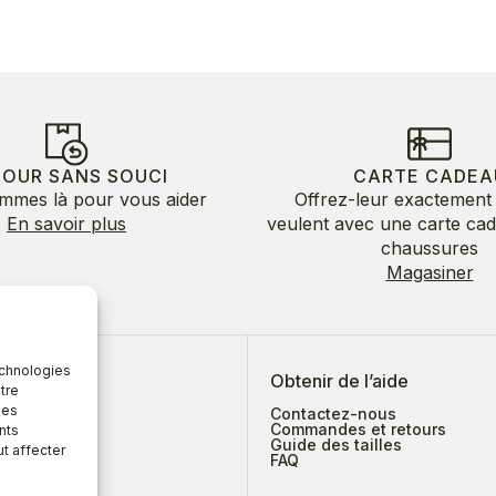
TOUR SANS SOUCI
CARTE CADEA
mmes là pour vous aider
Offrez-leur exactement 
En savoir plus
veulent avec une carte ca
chaussures
Magasiner
echnologies
 de nous
Obtenir de l’aide
tre
des
Contactez-nous
Commandes et retours
nts
Guide des tailles
ut affecter
ges
FAQ