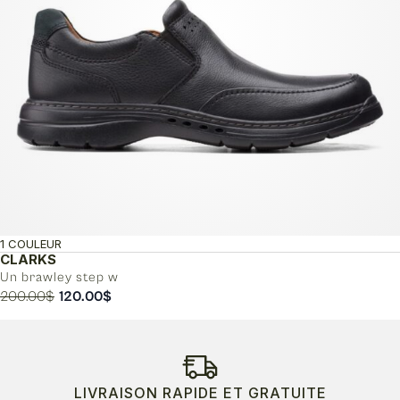
1 COULEUR
CLARKS
Un brawley step w
Le
Le
200.00
$
120.00
$
prix
prix
initial
actuel
était :
est :
200.00$.
120.00$.
LIVRAISON RAPIDE ET GRATUITE