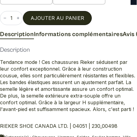
quantité
de
AJOUTER AU PANIER
04051
Description
Informations complémentaires
Avis 
Description
Tendance mode ! Ces chaussures Rieker séduisent par
leur confort exceptionnel. Grâce à leur construction
cousue, elles sont particulièrement résistantes et flexibles.
Les bandes élastiques assurent un ajustement parfait. La
semelle légère et amortissante assure un confort optimal.
De plus, la semelle extérieure extra-souple offre un
confort optimal. Grâce à la largeur H supplémentaire,
l'avant-pied est suffisamment spacieux. Alors, c'est parti !
RIEKER SHOE CANADA LTD. | 04051 | 230_00498
Categorie(s) : Chaussures, Hommes, Soldes, Soulier homme, Ville