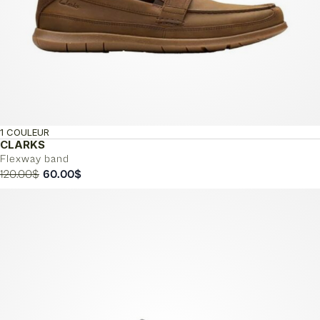
1 COULEUR
CLARKS
Flexway band
Le
Le
120.00
$
60.00
$
prix
prix
initial
actuel
était :
est :
120.00$.
60.00$.