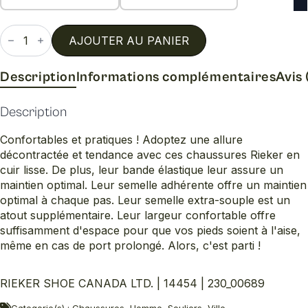
quantité
de
AJOUTER AU PANIER
14454
Description
Informations complémentaires
Avis 
Description
Confortables et pratiques ! Adoptez une allure
décontractée et tendance avec ces chaussures Rieker en
cuir lisse. De plus, leur bande élastique leur assure un
maintien optimal. Leur semelle adhérente offre un maintien
optimal à chaque pas. Leur semelle extra-souple est un
atout supplémentaire. Leur largeur confortable offre
suffisamment d'espace pour que vos pieds soient à l'aise,
même en cas de port prolongé. Alors, c'est parti !
RIEKER SHOE CANADA LTD. | 14454 | 230_00689
Categorie(s) : Chaussures, Homme, Souliers, Ville