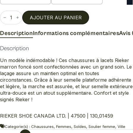
quantité
de
AJOUTER AU PANIER
47500
Description
Informations complémentaires
Avis 
Description
Un modèle indémodable ! Ces chaussures à lacets Rieker
marron foncé sont confectionnées avec un grand soin. Le
laçage assure un maintien optimal en toutes
circonstances. Grâce à leur semelle plateforme adhérente
et légère, la marche est assurée, et leur semelle extérieure
ultra-douce est un atout supplémentaire. Confort et style
signés Rieker !
RIEKER SHOE CANADA LTD. | 47500 | 130_01459
Categorie(s) : Chaussures, Femmes, Soldes, Soulier femme, Ville