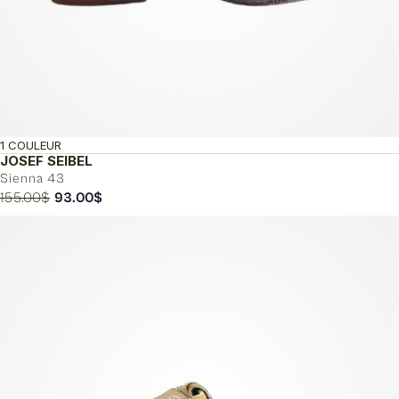
1 COULEUR
JOSEF SEIBEL
Sienna 43
Le
Le
155.00
$
93.00
$
prix
prix
initial
actuel
était :
est :
155.00$.
93.00$.