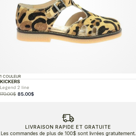
1 COULEUR
KICKERS
Legend 2 line
Le
Le
170.00
$
85.00
$
prix
prix
initial
actuel
était :
est :
170.00$.
85.00$.
LIVRAISON RAPIDE ET GRATUITE
Les commandes de plus de 100$ sont livrées gratuitement.