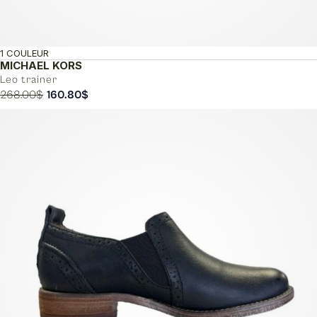
1 COULEUR
MICHAEL KORS
Leo trainer
Le
Le
268.00
$
160.80
$
prix
prix
initial
actuel
était :
est :
268.00$.
160.80$.