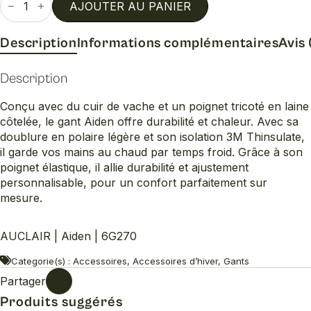
de
AJOUTER AU PANIER
Aiden
Description
Informations complémentaires
Avis 
Description
Conçu avec du cuir de vache et un poignet tricoté en laine
côtelée, le gant Aiden offre durabilité et chaleur. Avec sa
doublure en polaire légère et son isolation 3M Thinsulate,
il garde vos mains au chaud par temps froid. Grâce à son
poignet élastique, il allie durabilité et ajustement
personnalisable, pour un confort parfaitement sur
mesure.
AUCLAIR | Aiden | 6G270
Categorie(s) : Accessoires, Accessoires d’hiver, Gants
Partager
Produits suggérés