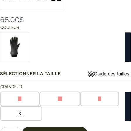
65.00
$
COULEUR
Guide des tailles
SÉLECTIONNER LA TAILLE
GRANDEUR
S
M
L
XL
quantité