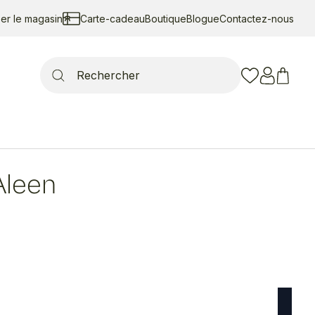
ser le magasin
Carte-cadeau
Boutique
Blogue
Contactez-nous
Search
for:
Aleen