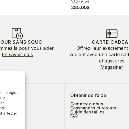
Stoke 6e
285.00
$
TOUR SANS SOUCI
CARTE CADEA
mmes là pour vous aider
Offrez-leur exactement 
En savoir plus
veulent avec une carte ca
chaussures
Magasiner
echnologies
 de nous
Obtenir de l’aide
tre
des
Contactez-nous
Commandes et retours
nts
Guide des tailles
ut affecter
ges
FAQ