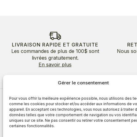
LIVRAISON RAPIDE ET GRATUITE
RE
Les commandes de plus de 100$ sont
Nous so
livrées gratuitement.
En savoir plus
Gérer le consentement
Pour vous offrir la meilleure expérience possible, nous utilisons des t
À propos
comme les cookies pour stocker et/ou accéder aux informations de vo
appareil. En acceptant ces technologies, vous nous autorisez à traiter 
À propos
Avantages
données telles que votre comportement de navigation ou vos identifia
Blogue
uniques sur ce site. Ne pas consentir ou retirer votre consentement pe
Témoigna
certaines fonctionnalités.