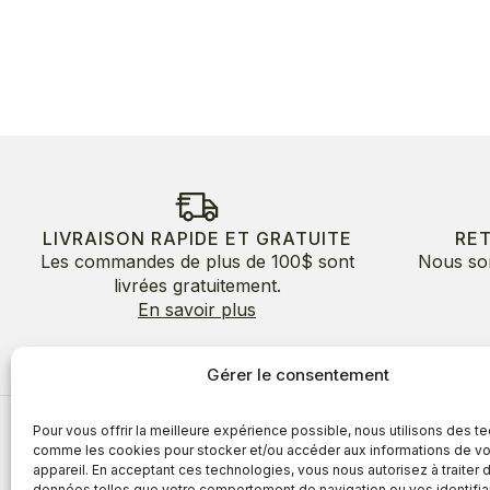
LIVRAISON RAPIDE ET GRATUITE
RE
Les commandes de plus de 100$ sont
Nous so
livrées gratuitement.
En savoir plus
Gérer le consentement
Pour vous offrir la meilleure expérience possible, nous utilisons des t
À propos
comme les cookies pour stocker et/ou accéder aux informations de vo
appareil. En acceptant ces technologies, vous nous autorisez à traiter 
À propos
Avantages
données telles que votre comportement de navigation ou vos identifia