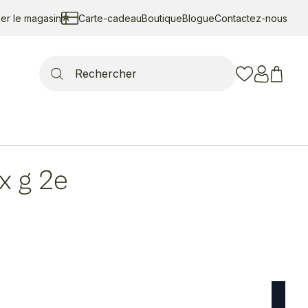
ser le magasin
Carte-cadeau
Boutique
Blogue
Contactez-nous
Search
for:
x g 2e