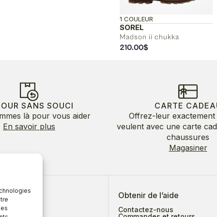
1 COULEUR
SOREL
Madson ii chukka
210.00
$
TOUR SANS SOUCI
CARTE CADEA
mmes là pour vous aider
Offrez-leur exactement 
En savoir plus
veulent avec une carte ca
chaussures
Magasiner
echnologies
 de nous
Obtenir de l’aide
tre
des
Contactez-nous
Commandes et retours
nts