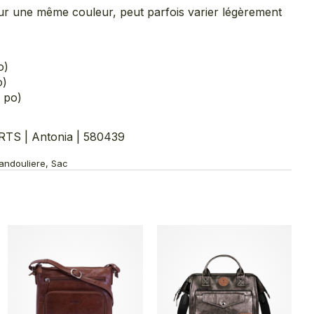
pour une même couleur, peut parfois varier légèrement
o)
o)
 po)
S | Antonia | 580439
Bandouliere, Sac