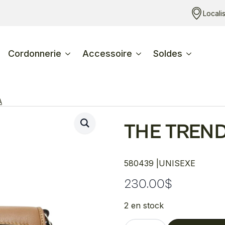
Locali
Cordonnerie
Accessoire
Soldes
A
THE TREN
580439 |
UNISEXE
230.00
$
2 en stock
quantité