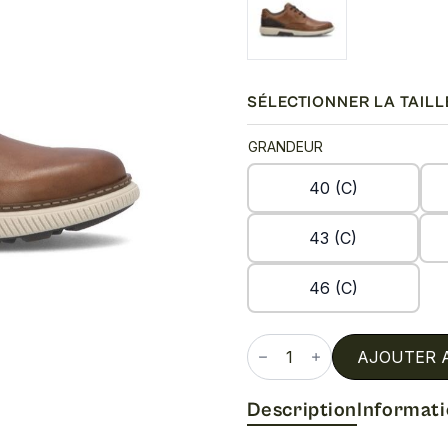
SÉLECTIONNER LA TAILL
GRANDEUR
40 (C)
43 (C)
46 (C)
quantité
de
AJOUTER 
B3313
Description
Informat