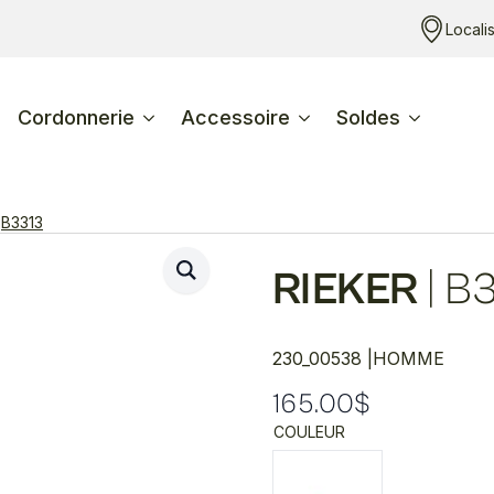
Locali
Cordonnerie
Accessoire
Soldes
B3313
RIEKER
|
B3
230_00538 |
HOMME
165.00
$
COULEUR