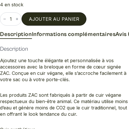
4 en stock
quantité
de
AJOUTER AU PANIER
Breloque
coeur
zac
Description
Informations complémentaires
Avis 
Description
Ajoutez une touche élégante et personnalisée à vos
accessoires avec la breloque en forme de cœur signée
ZAC. Conçue en cuir végane, elle s’accroche facilement à
votre sac ou à votre porte-clés.
Les produits ZAC sont fabriqués à partir de cuir végane
respectueux du bien-être animal. Ce matériau utilise moins
d’eau et génère moins de CO2 que le cuir traditionnel, tout
en offrant le look tendance du cuir.