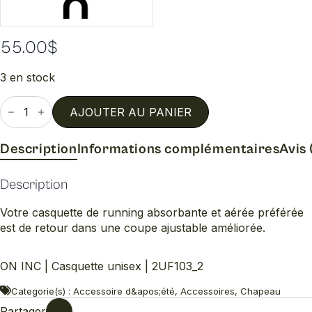
55.00
$
3 en stock
quantité
de
AJOUTER AU PANIER
Casquette
unisex
Description
Informations complémentaires
Avis 
Description
Votre casquette de running absorbante et aérée préférée
est de retour dans une coupe ajustable améliorée.
ON INC | Casquette unisex | 2UF103_2
Categorie(s) : Accessoire d&apos;été, Accessoires, Chapeau
Partager