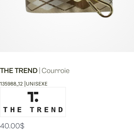
THE TREND
|
Courroie
135988_12 |
UNISEXE
40.00
$