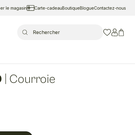
ser le magasin
Carte-cadeau
Boutique
Blogue
Contactez-nous
Search
for:
D
|
Courroie