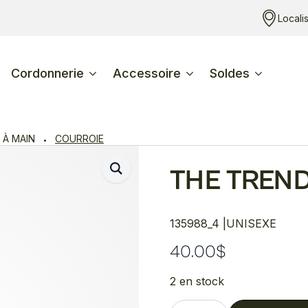
Locali
Cordonnerie
Accessoire
Soldes
 À MAIN
COURROIE
THE TREN
135988_4 |
UNISEXE
40.00
$
2 en stock
quantité