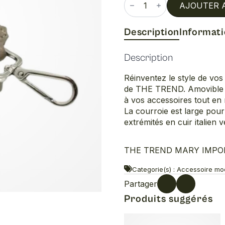
de
AJOUTER 
Courroie
Description
Informat
Description
Réinventez le style de vos 
de THE TREND. Amovible et 
à vos accessoires tout en r
La courroie est large pour
extrémités en cuir italien v
THE TREND MARY IMPORTS
Categorie(s) : Accessoire m
Partager
Produits suggérés