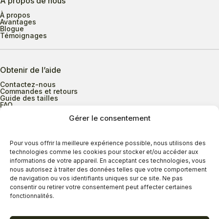
À propos de nous
À propos
Avantages
Blogue
Témoignages
Obtenir de l’aide
Contactez-nous
Commandes et retours
Guide des tailles
FAQ
Gérer le consentement
Heures d’ouverture
Pour vous offrir la meilleure expérience possible, nous utilisons des
technologies comme les cookies pour stocker et/ou accéder aux
informations de votre appareil. En acceptant ces technologies, vous
Lundi au mercredi
9h00 à 17h30
nous autorisez à traiter des données telles que votre comportement
Jeudi
9h00 à 20h00
de navigation ou vos identifiants uniques sur ce site. Ne pas
consentir ou retirer votre consentement peut affecter certaines
Vendredi
9h00 à 18h00
fonctionnalités.
Samedi
9h00 à 17h00
Dimanche
11h00 à 16h30