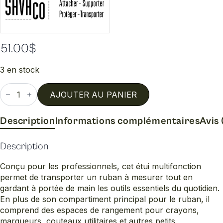
51.00
$
3 en stock
quantité
de
AJOUTER AU PANIER
Crayon
couteau
ruban
Description
Informations complémentaires
Avis 
mesurer
cadenas
Description
Conçu pour les professionnels, cet étui multifonction
permet de transporter un ruban à mesurer tout en
gardant à portée de main les outils essentiels du quotidien.
En plus de son compartiment principal pour le ruban, il
comprend des espaces de rangement pour crayons,
marqueurs, couteaux utilitaires et autres petits