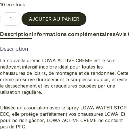
10 en stock
quantité
de
AJOUTER AU PANIER
Creme
active
incolore
Description
Informations complémentaires
Avis 
75ml
Description
La nouvelle crème LOWA ACTIVE CREME est le soin
nettoyant intensif incolore idéal pour toutes les
chaussures de loisirs, de montagne et de randonnée. Cette
crème préserve durablement la souplesse du cuir, et évite
le dessèchement et les craquelures causées par une
utilisation régulière.
Utilisée en association avec le spray LOWA WATER STOP
ECO, elle protège parfaitement vos chaussures LOWA. Et
pour ne rien gâcher, LOWA ACTIVE CREME ne contient
pas de PFC.